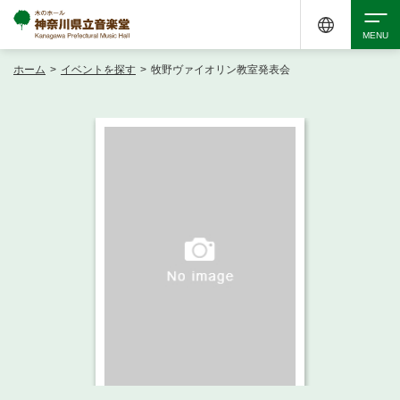
ホーム
>
イベントを探す
>
牧野ヴァイオリン教室発表会
検索
アクセシビリティ
チケット購入
交通案内
イベントを探す
・ イベント一覧
ご来場案内
・ イベントカレンダー
・ 館内サービス・アクセシビリティ
施設を借りる