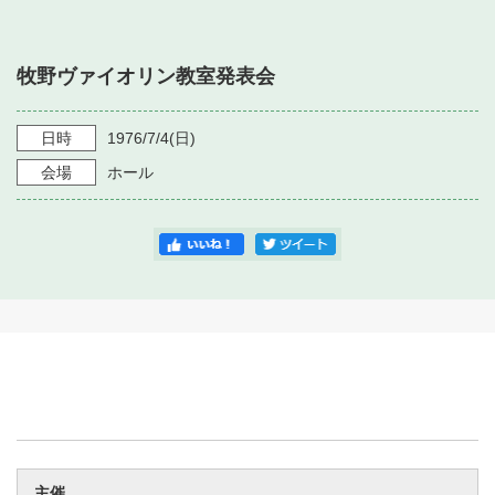
・ フロアマップ
・ 施設を借りる
音楽堂について
・ 交通案内
牧野ヴァイオリン教室発表会
・ 空き状況
・ よくある質問
・ 音楽堂のご案内
神奈川県立音楽堂
・ 抽選対象日
日時
1976/7/4
(日)
SNS
・ フロアマップ
会場
ホール
・ 利用料金
・ 芸術参与
・ 建築見学ツアー
主催