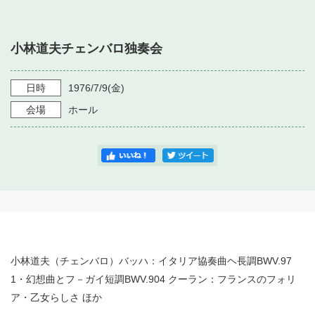
・ フロアマップ
・ 施設を借りる
音楽堂について
・ 交通案内
小林道夫チェンバロ独奏会
・ 空き状況
・ よくある質問
・ 音楽堂のご案内
神奈川県立音楽堂
・ 抽選対象日
日時
1976/7/9
(金)
SNS
・ フロアマップ
会場
ホール
・ 利用料金
・ 芸術参与
・ 建築見学ツアー
小林道夫（チェンバロ）バッハ：イタリア協奏曲ヘ長調BWV.97
1・幻想曲とフ－ガイ短調BWV.904 クーラン：フランスのフォリ
ア・乙女らしさ ほか