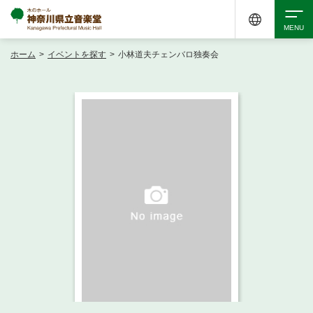
ホーム
>
イベントを探す
>
小林道夫チェンバロ独奏会
検索
アクセシビリティ
チケット購入
交通案内
イベントを探す
・ イベント一覧
ご来場案内
・ イベントカレンダー
・ 館内サービス・アクセシビリティ
施設を借りる