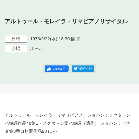
・ フロアマップ
・ 施設を借りる
音楽堂について
・ 交通案内
アルトゥール・モレイラ・リマピアノリサイタル
・ 空き状況
・ よくある質問
・ 音楽堂のご案内
神奈川県立音楽堂
・ 抽選対象日
日時
1976/9/22
(水)
18:30
開演
SNS
・ フロアマップ
会場
ホール
・ 利用料金
・ 芸術参与
・ 建築見学ツアー
アルトゥール・モレイラ・リマ（ピアノ）ショパン：ノクターン
ハ短調作品48第1・ノクタ－ン嬰ハ短調（遺作） ショパン：ソナ
タ第3番ロ短調作品58 ほか