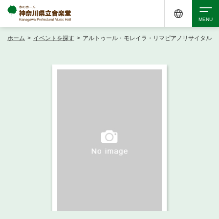
ホーム
>
イベントを探す
>
アルトゥール・モレイラ・リマピアノリサイタル
検索
アクセシビリティ
チケット購入
交通案内
イベントを探す
・ イベント一覧
ご来場案内
・ イベントカレンダー
・ 館内サービス・アクセシビリティ
施設を借りる