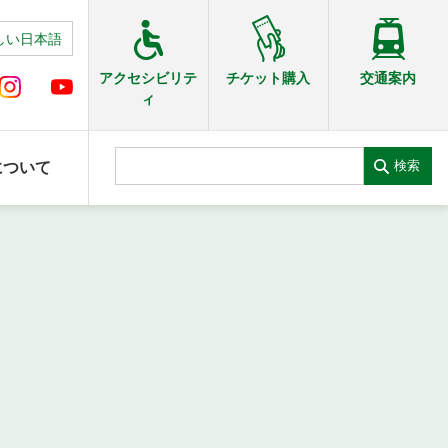
しい日本語
交通案内
アクセシビリテ
チケット購入
ィ
検索
について