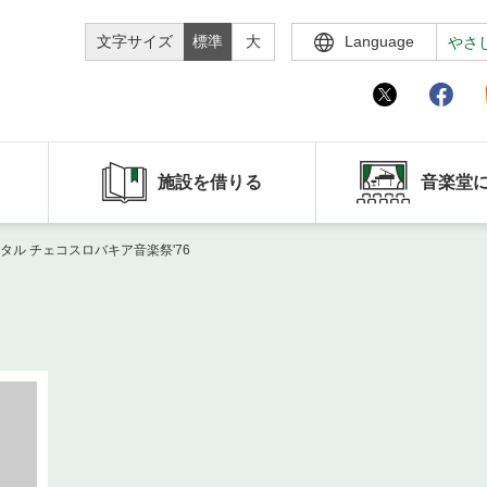
文字サイズ
標準
大
Language
やさ
施設を借りる
音楽堂
ル チェコスロバキア音楽祭'76