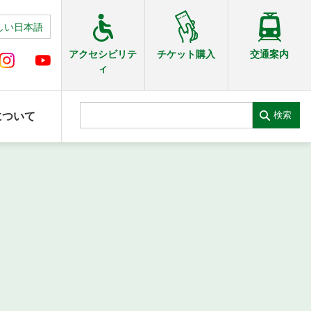
しい日本語
交通案内
アクセシビリテ
チケット購入
ィ
検索
について