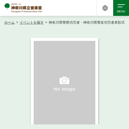
ホーム
>
イベントを探す
>
神奈川県警察功労者・神奈川県警友功労者表彰式
検索
アクセシビリティ
チケット購入
交通案内
イベントを探す
・ イベント一覧
ご来場案内
・ イベントカレンダー
・ 館内サービス・アクセシビリティ
施設を借りる