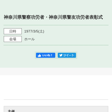
・ フロアマップ
・ 施設を借りる
音楽堂について
・ 交通案内
神奈川県警察功労者・神奈川県警友功労者表彰式
・ 空き状況
・ よくある質問
・ 音楽堂のご案内
神奈川県立音楽堂
・ 抽選対象日
日時
1977/3/5
(土)
SNS
・ フロアマップ
会場
ホール
・ 利用料金
・ 芸術参与
・ 建築見学ツアー
主催