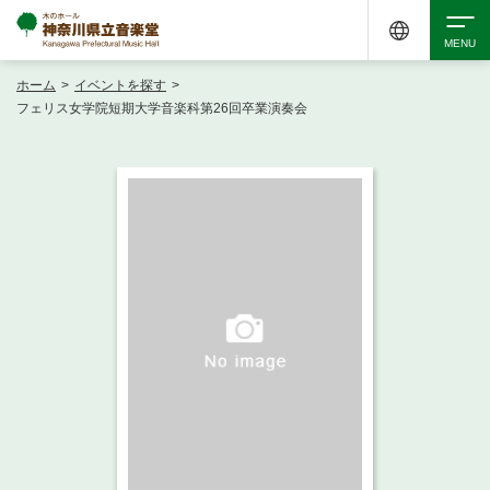
ホーム
>
イベントを探す
>
検索
フェリス女学院短期大学音楽科第26回卒業演奏会
アクセシビリティ
チケット購入
交通案内
イベントを探す
・ イベント一覧
ご来場案内
・ イベントカレンダー
・ 館内サービス・アクセシビリティ
施設を借りる