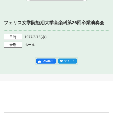
・ フロアマップ
・ 施設を借りる
音楽堂について
・ 交通案内
・ 空き状況
フェリス女学院短期大学音楽科第26回卒業演奏会
・ よくある質問
・ 音楽堂のご案内
神奈川県立音楽堂
・ 抽選対象日
SNS
日時
1977/3/16
(水)
・ フロアマップ
・ 利用料金
会場
ホール
・ 芸術参与
・ 建築見学ツアー