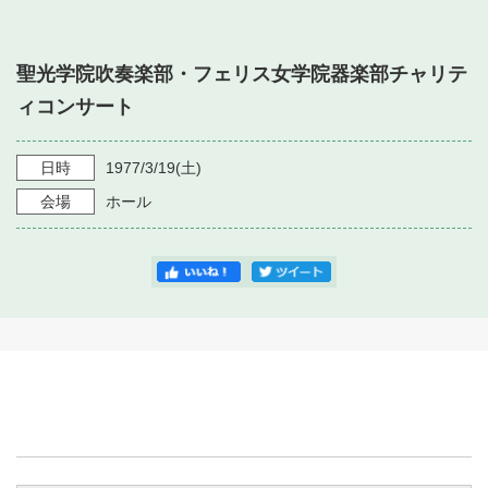
・ フロアマップ
・ 施設を借りる
音楽堂について
・ 交通案内
聖光学院吹奏楽部・フェリス女学院器楽部チャリテ
・ 空き状況
・ よくある質問
ィコンサート
・ 音楽堂のご案内
神奈川県立音楽堂
・ 抽選対象日
SNS
・ フロアマップ
日時
1977/3/19
(土)
・ 利用料金
会場
ホール
・ 芸術参与
・ 建築見学ツアー