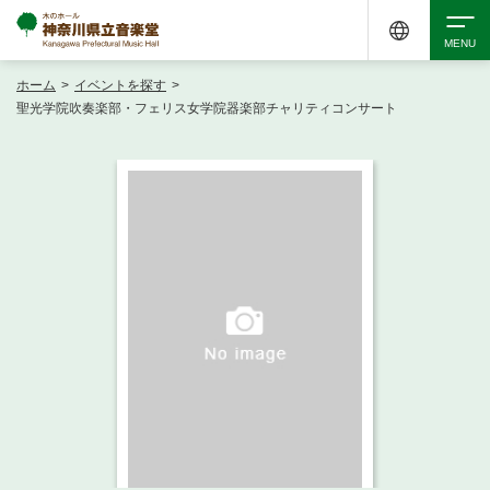
ホーム
>
イベントを探す
>
検索
聖光学院吹奏楽部・フェリス女学院器楽部チャリティコンサート
アクセシビリティ
チケット購入
交通案内
イベントを探す
・ イベント一覧
ご来場案内
・ イベントカレンダー
・ 館内サービス・アクセシビリティ
施設を借りる