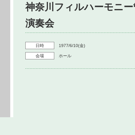
神奈川フィルハーモニー
演奏会
日時
1977/6/10
(金)
会場
ホール