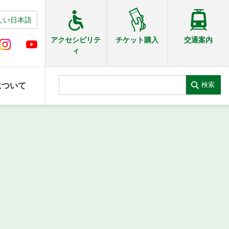
しい日本語
交通案内
アクセシビリテ
チケット購入
ィ
検索
について