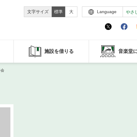
文字サイズ
標準
大
Language
やさ
施設を借りる
音楽堂
奏会