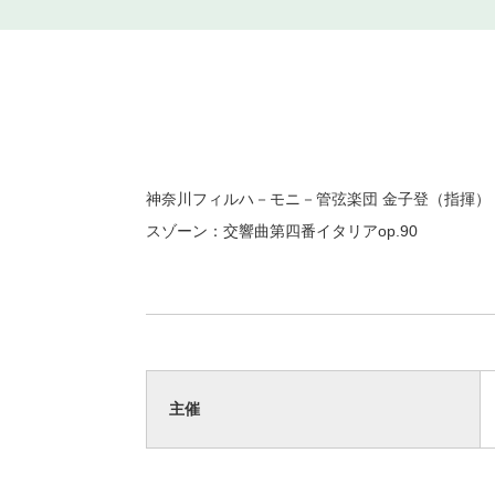
神奈川フィルハ－モニ－管弦楽団 金子登（指揮） 
スゾーン：交響曲第四番イタリアop.90
主催