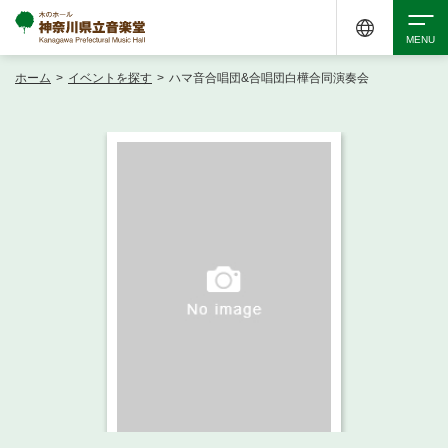
ホーム
>
イベントを探す
>
ハマ音合唱団&合唱団白樺合同演奏会
検索
アクセシビリティ
チケット購入
交通案内
イベントを探す
・ イベント一覧
ご来場案内
・ イベントカレンダー
・ 館内サービス・アクセシビリティ
施設を借りる