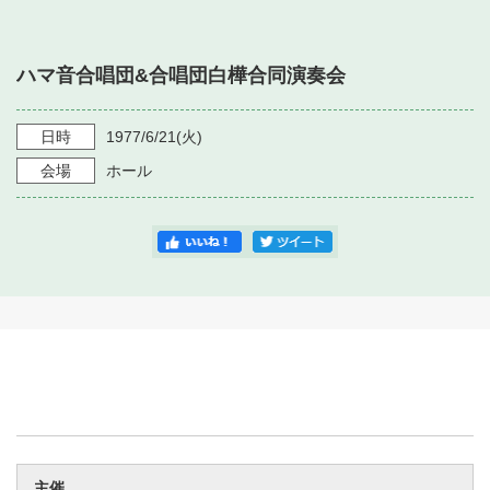
・ フロアマップ
・ 施設を借りる
音楽堂について
・ 交通案内
ハマ音合唱団&合唱団白樺合同演奏会
・ 空き状況
・ よくある質問
・ 音楽堂のご案内
神奈川県立音楽堂
・ 抽選対象日
日時
1977/6/21
(火)
SNS
・ フロアマップ
会場
ホール
・ 利用料金
・ 芸術参与
・ 建築見学ツアー
主催