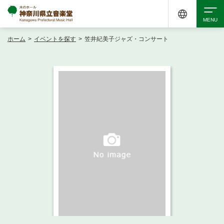
ホーム
>
イベントを探す
>
笠井紀美子ジャズ・コンサート
検索
アクセシビリティ
チケット購入
交通案内
イベントを探す
・ イベント一覧
ご来場案内
・ イベントカレンダー
・ 館内サービス・アクセシビリティ
施設を借りる