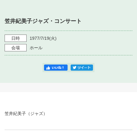
・ フロアマップ
・ 施設を借りる
音楽堂について
・ 交通案内
笠井紀美子ジャズ・コンサート
・ 空き状況
・ よくある質問
・ 音楽堂のご案内
神奈川県立音楽堂
・ 抽選対象日
日時
1977/7/19
(火)
SNS
・ フロアマップ
会場
ホール
・ 利用料金
・ 芸術参与
・ 建築見学ツアー
笠井紀美子（ジャズ）