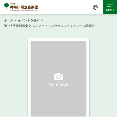
ホーム
>
イベントを探す
>
検索
第145回特別演奏会 ルチアーノ・パヴァロッティテノール独唱会
アクセシビリティ
チケット購入
交通案内
イベントを探す
・ イベント一覧
ご来場案内
・ イベントカレンダー
・ 館内サービス・アクセシビリティ
施設を借りる