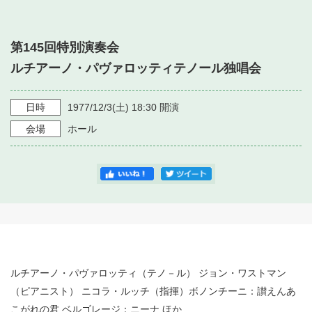
・ フロアマップ
・ 施設を借りる
音楽堂について
・ 交通案内
第145回特別演奏会
・ 空き状況
・ よくある質問
ルチアーノ・パヴァロッティテノール独唱会
・ 音楽堂のご案内
神奈川県立音楽堂
・ 抽選対象日
SNS
・ フロアマップ
日時
1977/12/3
(土)
18:30
開演
・ 利用料金
会場
ホール
・ 芸術参与
・ 建築見学ツアー
ルチアーノ・パヴァロッティ（テノ－ル） ジョン・ワストマン
（ピアニスト） ニコラ・ルッチ（指揮）ボノンチーニ：讃えんあ
こがれの君 ベルゴレージ：ニーナ ほか