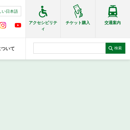
しい日本語
交通案内
アクセシビリテ
チケット購入
ィ
検索
について