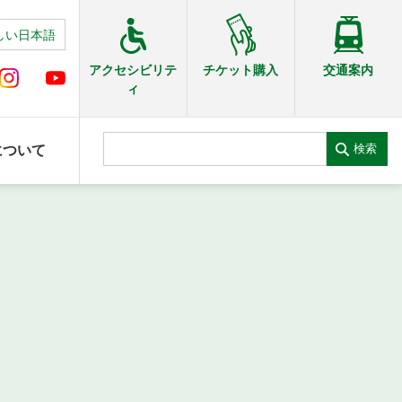
しい日本語
交通案内
アクセシビリテ
チケット購入
ィ
検索
について