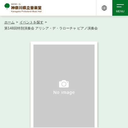
ホーム
>
イベントを探す
>
検索
第148回特別演奏会 アリシア・デ・ラローチャ ピアノ演奏会
アクセシビリティ
チケット購入
交通案内
イベントを探す
・ イベント一覧
ご来場案内
・ イベントカレンダー
・ 館内サービス・アクセシビリティ
施設を借りる