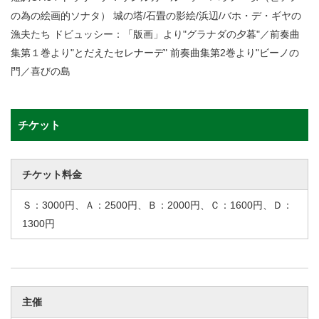
の為の絵画的ソナタ） 城の塔/石畳の影絵/浜辺/バホ・デ・ギヤの
漁夫たち ドビュッシー：「版画」より"グラナダの夕暮"／前奏曲
集第１巻より"とだえたセレナーデ" 前奏曲集第2巻より"ビーノの
門／喜びの島
チケット
チケット料金
Ｓ：3000円、Ａ：2500円、Ｂ：2000円、Ｃ：1600円、Ｄ：
1300円
主催