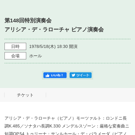
・ フロアマップ
・ 施設を借りる
音楽堂について
・ 交通案内
第148回特別演奏会
・ 空き状況
・ よくある質問
アリシア・デ・ラローチャ ピアノ演奏会
・ 音楽堂のご案内
神奈川県立音楽堂
・ 抽選対象日
SNS
・ フロアマップ
日時
1978/5/18
(木)
18:30
開演
・ 利用料金
会場
ホール
・ 芸術参与
・ 建築見学ツアー
チケット
アリシア・デ・ラローチャ（ピアノ）モーツァルト：ロンドニ長
調K.485／ソナタハ長調K.330 メンデルスゾーン：厳格な変奏曲ニ
短調OP.54 トゥリーナ：サンルカール・デ・バラメーダ（ピアノ