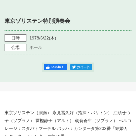
・ フロアマップ
・ 施設を借りる
音楽堂について
・ 交通案内
東京ゾリステン特別演奏会
・ 空き状況
・ よくある質問
・ 音楽堂のご案内
神奈川県立音楽堂
・ 抽選対象日
日時
1978/6/22
(木)
SNS
・ フロアマップ
会場
ホール
・ 利用料金
・ 芸術参与
・ 建築見学ツアー
東京ゾリステン（演奏） 永見冨久好（指揮・バリトン） 江頭せつ
子（ソプラノ） 冨樫静子（アルト） 朝倉蒼生（ソプラノ） ぺルゴ
レージ：スタバトマーテル バッハ：カンタータ第202番「結婚カ