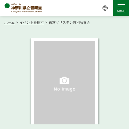
ホーム
>
イベントを探す
>
東京ゾリステン特別演奏会
検索
アクセシビリティ
チケット購入
交通案内
イベントを探す
・ イベント一覧
ご来場案内
・ イベントカレンダー
・ 館内サービス・アクセシビリティ
施設を借りる