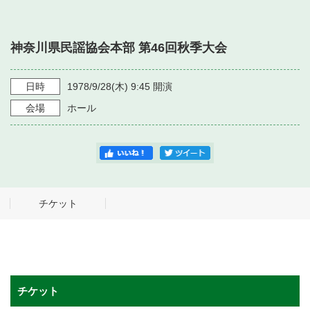
・ フロアマップ
・ 施設を借りる
音楽堂について
・ 交通案内
神奈川県民謡協会本部 第46回秋季大会
・ 空き状況
・ よくある質問
・ 音楽堂のご案内
神奈川県立音楽堂
・ 抽選対象日
日時
1978/9/28
(木)
9:45
開演
SNS
・ フロアマップ
会場
ホール
・ 利用料金
・ 芸術参与
・ 建築見学ツアー
チケット
チケット