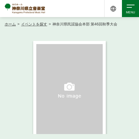
ホーム
>
イベントを探す
>
神奈川県民謡協会本部 第46回秋季大会
検索
アクセシビリティ
チケット購入
交通案内
イベントを探す
・ イベント一覧
ご来場案内
・ イベントカレンダー
・ 館内サービス・アクセシビリティ
施設を借りる