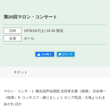
・ フロアマップ
・ 施設を借りる
音楽堂について
・ 交通案内
第20回マロン・コンサート
・ 空き状況
・ よくある質問
・ 音楽堂のご案内
神奈川県立音楽堂
・ 抽選対象日
日時
1978/10/7
(土)
18:30
開演
SNS
・ フロアマップ
会場
ホール
・ 利用料金
・ 芸術参与
・ 建築見学ツアー
チケット
マロン・コンサ－ト 横浜混声合唱団 吉田孝古麿（指揮） 渋谷寿一
（指揮）Ｒ.コンサコフ：踊りましょう ロシア民謡：大地よりわき
あがれ ほか