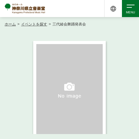
ホーム
>
イベントを探す
>
三代綾会舞踊発表会
検索
アクセシビリティ
チケット購入
交通案内
イベントを探す
・ イベント一覧
ご来場案内
・ イベントカレンダー
・ 館内サービス・アクセシビリティ
施設を借りる