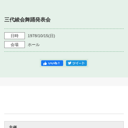
・ フロアマップ
・ 施設を借りる
音楽堂について
・ 交通案内
三代綾会舞踊発表会
・ 空き状況
・ よくある質問
・ 音楽堂のご案内
神奈川県立音楽堂
・ 抽選対象日
日時
1978/10/15
(日)
SNS
・ フロアマップ
会場
ホール
・ 利用料金
・ 芸術参与
・ 建築見学ツアー
主催