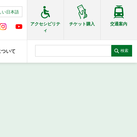
しい日本語
交通案内
アクセシビリテ
チケット購入
ィ
検索
について