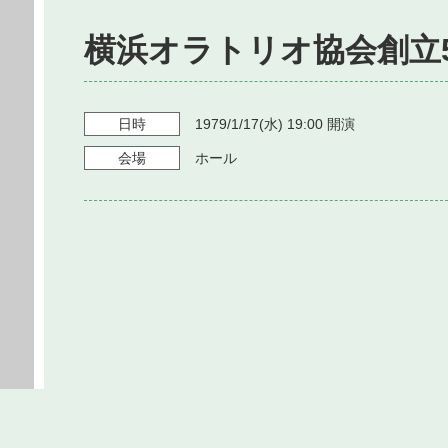
横浜オラトリオ協会創立
日時
1979/1/17
(水)
19:00
開演
会場
ホール