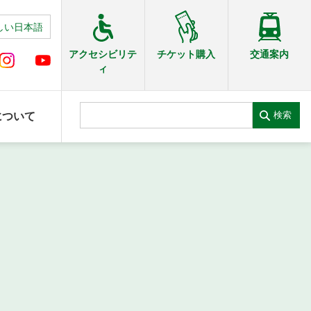
しい日本語
交通案内
アクセシビリテ
チケット購入
ィ
検索
について