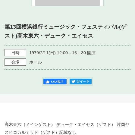
・ フロアマップ
・ 施設を借りる
音楽堂について
・ 交通案内
・ 空き状況
第13回横浜銀行ミュージック・フェスティバル(ゲ
・ よくある質問
・ 音楽堂のご案内
神奈川県立音楽堂
スト)高木東六・デューク・エイセス
・ 抽選対象日
SNS
・ フロアマップ
・ 利用料金
日時
1979/2/11
(日)
12:00～16：30
開演
・ 芸術参与
会場
ホール
・ 建築見学ツアー
高木東六（メインゲスト） デューク・エイセス（ゲスト） 片岡ヤ
スヒコカルテット（ゲスト）記載なし