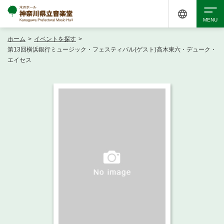
ホーム
>
イベントを探す
>
検索
第13回横浜銀行ミュージック・フェスティバル(ゲスト)高木東六・デューク・
エイセス
アクセシビリティ
チケット購入
交通案内
イベントを探す
・ イベント一覧
ご来場案内
・ イベントカレンダー
・ 館内サービス・アクセシビリティ
施設を借りる