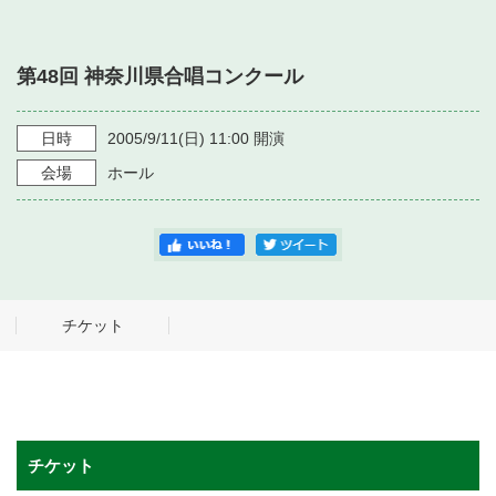
・ フロアマップ
・ 施設を借りる
音楽堂について
・ 交通案内
第48回 神奈川県合唱コンクール
・ 空き状況
・ よくある質問
・ 音楽堂のご案内
神奈川県立音楽堂
・ 抽選対象日
日時
2005/9/11
(日)
11:00
開演
SNS
・ フロアマップ
会場
ホール
・ 利用料金
・ 芸術参与
・ 建築見学ツアー
チケット
チケット