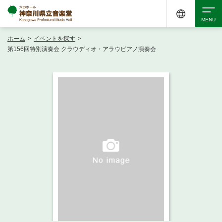
ホーム
>
イベントを探す
>
検索
第156回特別演奏会 クラウディオ・アラウピアノ演奏会
アクセシビリティ
チケット購入
交通案内
イベントを探す
・ イベント一覧
ご来場案内
・ イベントカレンダー
・ 館内サービス・アクセシビリティ
施設を借りる