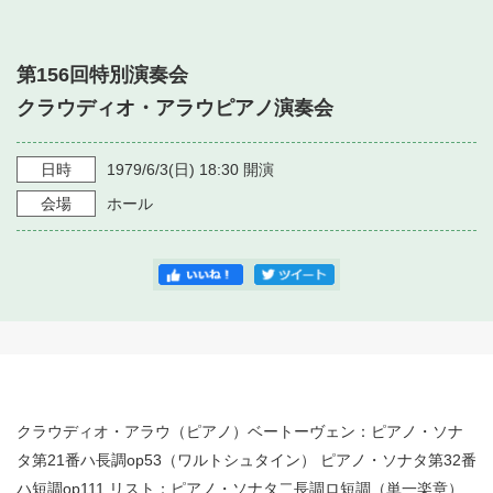
・ フロアマップ
・ 施設を借りる
音楽堂について
・ 交通案内
第156回特別演奏会
・ 空き状況
・ よくある質問
クラウディオ・アラウピアノ演奏会
・ 音楽堂のご案内
神奈川県立音楽堂
・ 抽選対象日
SNS
・ フロアマップ
日時
1979/6/3
(日)
18:30
開演
・ 利用料金
会場
ホール
・ 芸術参与
・ 建築見学ツアー
クラウディオ・アラウ（ピアノ）ベートーヴェン：ピアノ・ソナ
タ第21番ハ長調op53（ワルトシュタイン） ピアノ・ソナタ第32番
ハ短調op111 リスト：ピアノ・ソナタ二長調ロ短調（単一楽章）