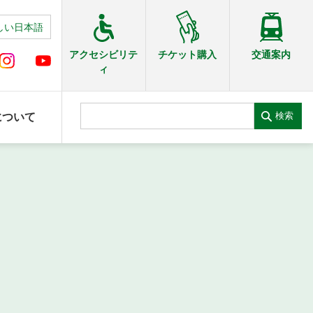
しい日本語
交通案内
アクセシビリテ
チケット購入
ィ
検索
について