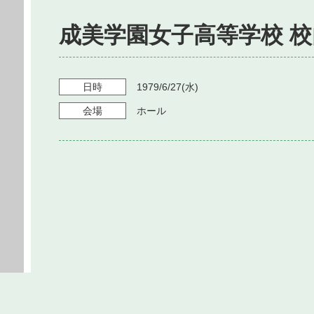
成美学園女子高等学校 
日時
1979/6/27
(水)
会場
ホール