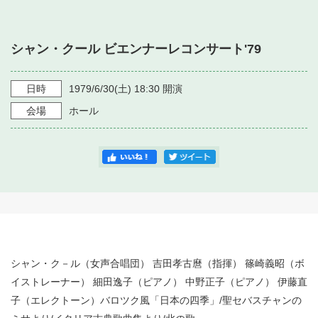
・ フロアマップ
・ 施設を借りる
音楽堂について
・ 交通案内
シャン・クール ビエンナーレコンサート'79
・ 空き状況
・ よくある質問
・ 音楽堂のご案内
神奈川県立音楽堂
・ 抽選対象日
日時
1979/6/30
(土)
18:30
開演
SNS
・ フロアマップ
会場
ホール
・ 利用料金
・ 芸術参与
・ 建築見学ツアー
シャン・ク－ル（女声合唱団） 吉田孝古麿（指揮） 篠崎義昭（ボ
イストレーナー） 細田逸子（ピアノ） 中野正子（ピアノ） 伊藤直
子（エレクトーン）バロツク風「日本の四季」/聖セバスチャンの