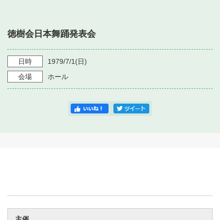
・ フロアマップ
・ 施設を借りる
音楽堂について
・ 交通案内
徳樹会日本舞踊発表会
・ 空き状況
・ よくある質問
・ 音楽堂のご案内
神奈川県立音楽堂
・ 抽選対象日
日時
1979/7/1
(日)
SNS
・ フロアマップ
会場
ホール
・ 利用料金
・ 芸術参与
・ 建築見学ツアー
主催