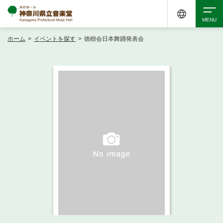
ホーム
>
イベントを探す
>
徳樹会日本舞踊発表会
検索
アクセシビリティ
チケット購入
交通案内
イベントを探す
・ イベント一覧
ご来場案内
・ イベントカレンダー
・ 館内サービス・アクセシビリティ
施設を借りる