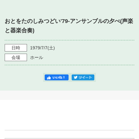
・ フロアマップ
・ 施設を借りる
音楽堂について
・ 交通案内
おとをたのしみつどい'79-アンサンブルの夕べ(声楽
・ 空き状況
・ よくある質問
と器楽合奏)
・ 音楽堂のご案内
神奈川県立音楽堂
・ 抽選対象日
SNS
・ フロアマップ
日時
1979/7/7
(土)
・ 利用料金
会場
ホール
・ 芸術参与
・ 建築見学ツアー