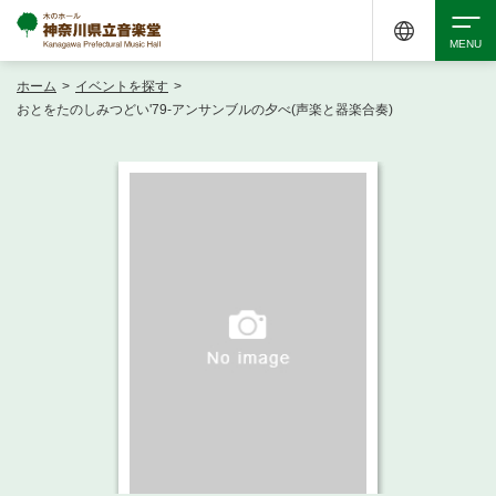
ホーム
>
イベントを探す
>
検索
おとをたのしみつどい'79-アンサンブルの夕べ(声楽と器楽合奏)
アクセシビリティ
チケット購入
交通案内
イベントを探す
・ イベント一覧
ご来場案内
・ イベントカレンダー
・ 館内サービス・アクセシビリティ
施設を借りる