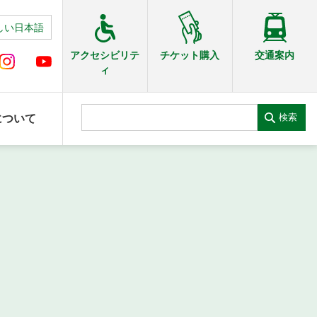
しい日本語
交通案内
アクセシビリテ
チケット購入
ィ
検索
について