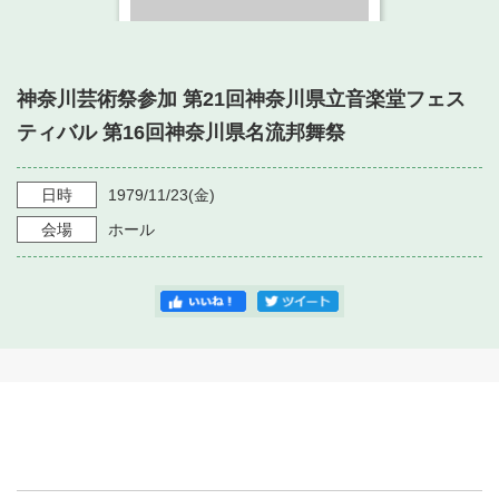
・ フロアマップ
・ 施設を借りる
音楽堂について
・ 交通案内
・ 空き状況
神奈川芸術祭参加 第21回神奈川県立音楽堂フェス
・ よくある質問
・ 音楽堂のご案内
神奈川県立音楽堂
ティバル 第16回神奈川県名流邦舞祭
・ 抽選対象日
SNS
・ フロアマップ
・ 利用料金
日時
1979/11/23
(金)
・ 芸術参与
会場
ホール
・ 建築見学ツアー