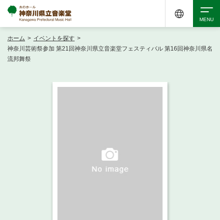
ホーム
>
イベントを探す
>
検索
神奈川芸術祭参加 第21回神奈川県立音楽堂フェスティバル 第16回神奈川県名
流邦舞祭
アクセシビリティ
チケット購入
交通案内
イベントを探す
・ イベント一覧
ご来場案内
・ イベントカレンダー
・ 館内サービス・アクセシビリティ
施設を借りる