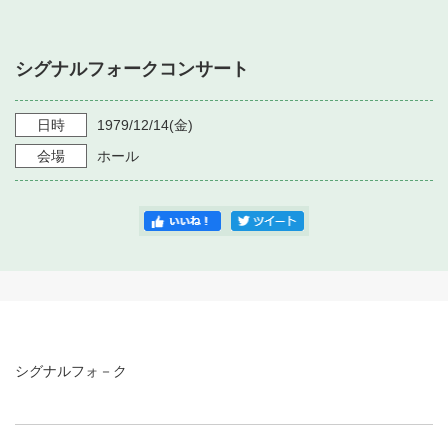
・ フロアマップ
・ 施設を借りる
音楽堂について
・ 交通案内
シグナルフォークコンサート
・ 空き状況
・ よくある質問
・ 音楽堂のご案内
神奈川県立音楽堂
・ 抽選対象日
日時
1979/12/14
(金)
SNS
・ フロアマップ
会場
ホール
・ 利用料金
・ 芸術参与
・ 建築見学ツアー
シグナルフォ－ク