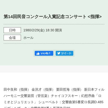
・ フロアマップ
・ 施設を借りる
音楽堂について
・ 交通案内
第14回民音コンクール入賞記念コンサート <指揮>
・ 空き状況
・ よくある質問
・ 音楽堂のご案内
神奈川県立音楽堂
・ 抽選対象日
日時
1980/2/29
(金)
18:30
開演
SNS
・ フロアマップ
会場
ホール
・ 利用料金
・ 芸術参与
・ 建築見学ツアー
田中良和（指揮） 金洪才（指揮） 栗田哲海（指揮） 新日本フィル
ハーモニー交響楽団（管弦楽）チャイコフスキー：幻想序曲「ロ
ミオとジュリエット」 シューベルト：交響曲第5番変ロ長調D.485