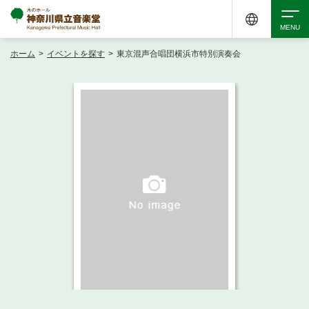
ホーム
>
イベントを探す
>
東京混声合唱団横浜市特別演奏会
検索
アクセシビリティ
チケット購入
交通案内
イベントを探す
・ イベント一覧
ご来場案内
・ イベントカレンダー
・ 館内サービス・アクセシビリティ
施設を借りる