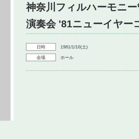
神奈川フィルハーモニー
演奏会 '81ニューイヤ
日時
1981/1/10
(土)
会場
ホール