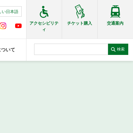
しい日本語
交通案内
アクセシビリテ
チケット購入
ィ
検索
について