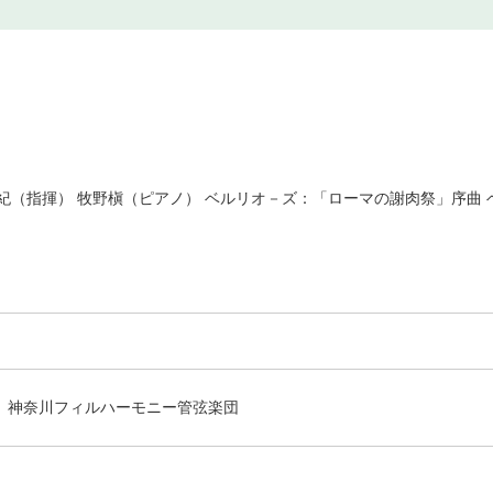
紀（指揮） 牧野槇（ピアノ） ベルリオ－ズ：「ローマの謝肉祭」序曲
神奈川フィルハーモニー管弦楽団