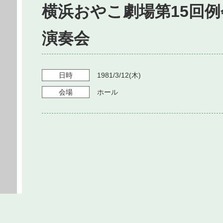
横浜おやこ劇場第15回例
演奏会
日時
1981/3/12
(木)
会場
ホール