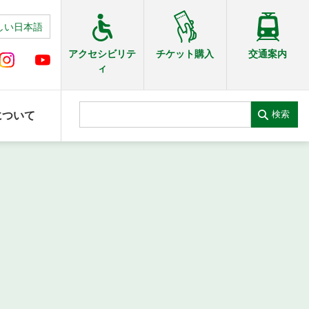
しい日本語
交通案内
アクセシビリテ
チケット購入
ィ
検索
について