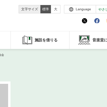
文字サイズ
標準
大
Language
やさ
施設を借りる
音楽堂
奏会