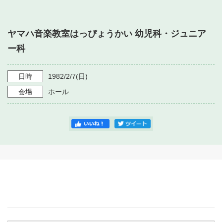
・ フロアマップ
・ 施設を借りる
音楽堂について
・ 交通案内
ヤマハ音楽教室はっぴょうかい 幼児科・ジュニア
・ 空き状況
・ よくある質問
ー科
・ 音楽堂のご案内
神奈川県立音楽堂
・ 抽選対象日
SNS
・ フロアマップ
日時
1982/2/7
(日)
・ 利用料金
会場
ホール
・ 芸術参与
・ 建築見学ツアー