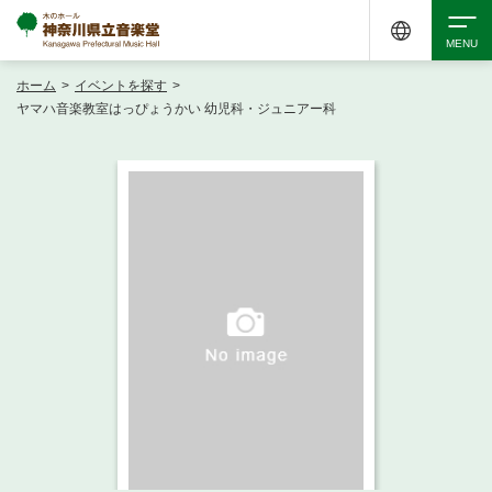
ホーム
>
イベントを探す
>
検索
ヤマハ音楽教室はっぴょうかい 幼児科・ジュニアー科
アクセシビリティ
チケット購入
交通案内
イベントを探す
・ イベント一覧
ご来場案内
・ イベントカレンダー
・ 館内サービス・アクセシビリティ
施設を借りる