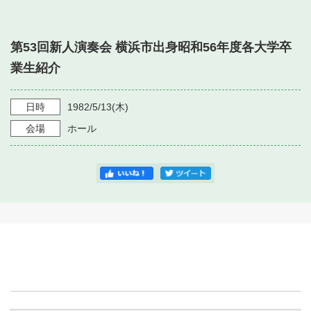
・ フロアマップ
・ 施設を借りる
音楽堂について
・ 交通案内
第53回新人演奏会 横浜市出身昭和56年度各大学卒
・ 空き状況
・ よくある質問
業生紹介
・ 音楽堂のご案内
神奈川県立音楽堂
・ 抽選対象日
SNS
・ フロアマップ
日時
1982/5/13
(木)
・ 利用料金
会場
ホール
・ 芸術参与
・ 建築見学ツアー