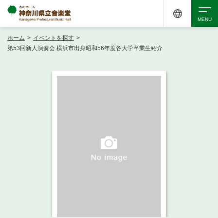
ホーム
>
イベントを探す
>
検索
第53回新人演奏会 横浜市出身昭和56年度各大学卒業生紹介
アクセシビリティ
チケット購入
交通案内
イベントを探す
・ イベント一覧
ご来場案内
・ イベントカレンダー
・ 館内サービス・アクセシビリティ
施設を借りる