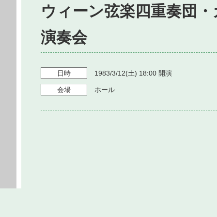
ウィーン弦楽四重奏団・
演奏会
日時
1983/3/12
(土)
18:00
開演
会場
ホール