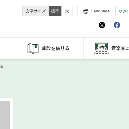
文字サイズ
標準
大
Language
やさ
施設を借りる
音楽堂
会