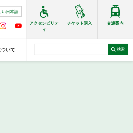
しい日本語
交通案内
アクセシビリテ
チケット購入
ィ
検索
について