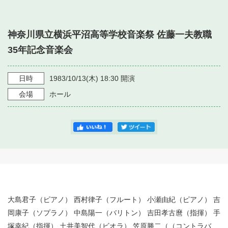
・ フロアマップ
・ 施設を借りる
音楽堂について
・ 交通案内
神奈川県立横浜平沼高等学校音楽祭 佐藤一夫教職
・ 空き状況
・ よくある質問
35年記念音楽会
・ 音楽堂のご案内
神奈川県立音楽堂
・ 抽選対象日
SNS
・ フロアマップ
日時
1983/10/13
(木)
18:30
開演
・ 利用料金
会場
ホール
・ 芸術参与
・ 建築見学ツアー
大島君子（ピアノ） 西村律子（フルート） 小瀬由紀（ピアノ） 吉
岡康子（ソプラノ） 中島陽一（バリトン） 吉田孝古麿（指揮） 手
塚幸紀（指揮） 土井美智代（ビオラ） 笠原勝二（（コントラバ