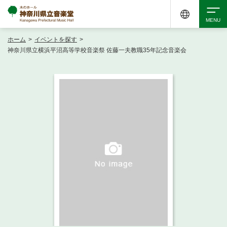
ホーム
>
イベントを探す
>
検索
神奈川県立横浜平沼高等学校音楽祭 佐藤一夫教職35年記念音楽会
アクセシビリティ
チケット購入
交通案内
イベントを探す
・ イベント一覧
ご来場案内
・ イベントカレンダー
・ 館内サービス・アクセシビリティ
施設を借りる