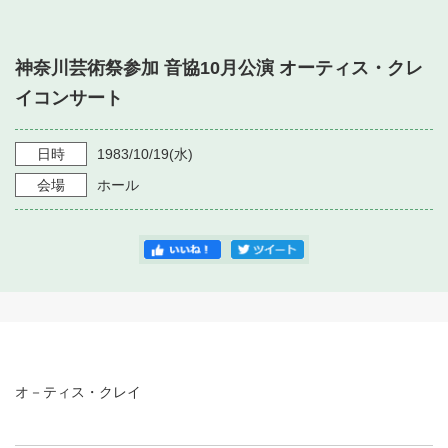
・ フロアマップ
・ 施設を借りる
音楽堂について
・ 交通案内
神奈川芸術祭参加 音協10月公演 オーティス・クレ
・ 空き状況
・ よくある質問
イコンサート
・ 音楽堂のご案内
神奈川県立音楽堂
・ 抽選対象日
SNS
・ フロアマップ
日時
1983/10/19
(水)
・ 利用料金
会場
ホール
・ 芸術参与
・ 建築見学ツアー
オ－ティス・クレイ