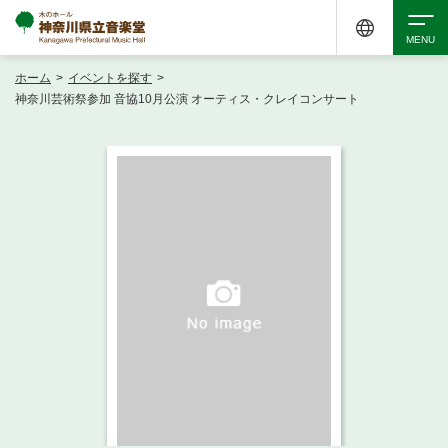
ホーム
>
イベントを探す
>
検索
神奈川芸術祭参加 音協10月公演 オーティス・クレイコンサート
アクセシビリティ
チケット購入
交通案内
イベントを探す
・ イベント一覧
ご来場案内
・ イベントカレンダー
・ 館内サービス・アクセシビリティ
施設を借りる