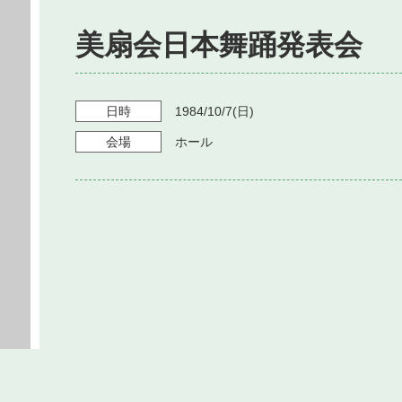
美扇会日本舞踊発表会
日時
1984/10/7
(日)
会場
ホール