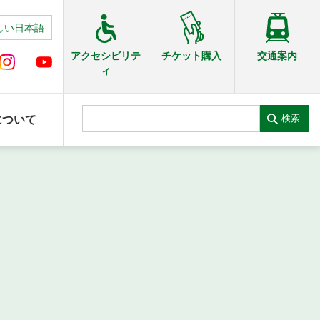
しい日本語
交通案内
アクセシビリテ
チケット購入
ィ
検索
について