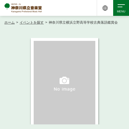
ホーム
>
イベントを探す
>
神奈川県立横浜立野高等学校古典落語鑑賞会
検索
アクセシビリティ
チケット購入
交通案内
イベントを探す
・ イベント一覧
ご来場案内
・ イベントカレンダー
・ 館内サービス・アクセシビリティ
施設を借りる