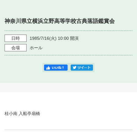
・ フロアマップ
・ 施設を借りる
音楽堂について
・ 交通案内
神奈川県立横浜立野高等学校古典落語鑑賞会
・ 空き状況
・ よくある質問
・ 音楽堂のご案内
神奈川県立音楽堂
・ 抽選対象日
日時
1985/7/16
(火)
10:00
開演
SNS
・ フロアマップ
会場
ホール
・ 利用料金
・ 芸術参与
・ 建築見学ツアー
桂小南 入船亭扇橋