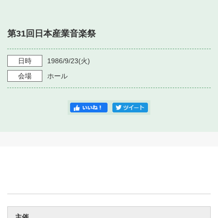
・ フロアマップ
・ 施設を借りる
音楽堂について
・ 交通案内
第31回日本産業音楽祭
・ 空き状況
・ よくある質問
・ 音楽堂のご案内
神奈川県立音楽堂
・ 抽選対象日
日時
1986/9/23
(火)
SNS
・ フロアマップ
会場
ホール
・ 利用料金
・ 芸術参与
・ 建築見学ツアー
主催