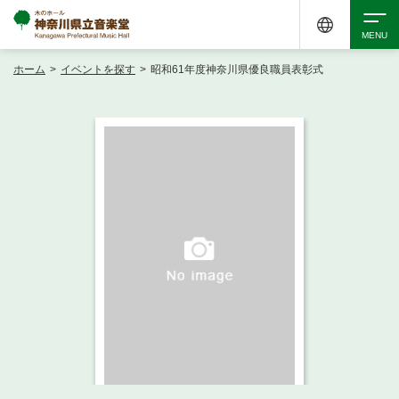
ホーム
>
イベントを探す
>
昭和61年度神奈川県優良職員表彰式
検索
アクセシビリティ
チケット購入
交通案内
イベントを探す
・ イベント一覧
ご来場案内
・ イベントカレンダー
・ 館内サービス・アクセシビリティ
施設を借りる