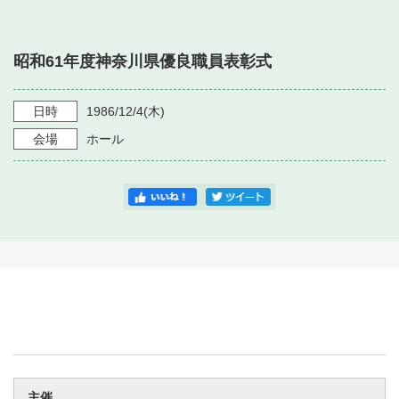
・ フロアマップ
・ 施設を借りる
音楽堂について
・ 交通案内
昭和61年度神奈川県優良職員表彰式
・ 空き状況
・ よくある質問
・ 音楽堂のご案内
神奈川県立音楽堂
・ 抽選対象日
日時
1986/12/4
(木)
SNS
・ フロアマップ
会場
ホール
・ 利用料金
・ 芸術参与
・ 建築見学ツアー
主催