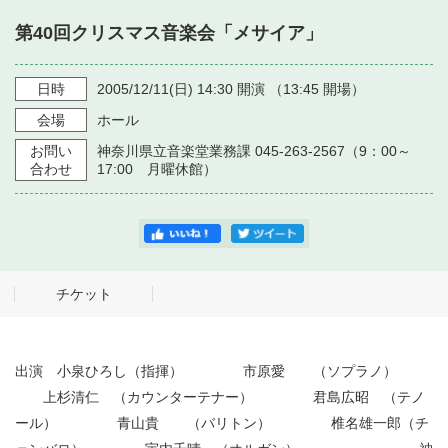
・ フロアマップ
第40回クリスマス音楽会「メサイア」
・ 施設を借りる
音楽堂について
・ 交通案内
・ 空き状況
日時
2005/12/11
(日)
14:30
開演 （
13:45
開場）
・ よくある質問
・ 音楽堂のご案内
神奈川県立音楽堂
会場
ホール
・ 抽選対象日
SNS
お問い
神奈川県立音楽堂業務課 045-263-2567（9：00～
・ フロアマップ
・ 利用料金
合わせ
17:00 月曜休館）
・ 芸術参与
・ 建築見学ツアー
チケット
出演 小泉ひろし（指揮） 市原愛 （ソプラノ）
上杉清仁 （カウンターテナー） 君島広昭 （テノ
ール） 青山貴 （バリトン） 椎名雄一郎（チ