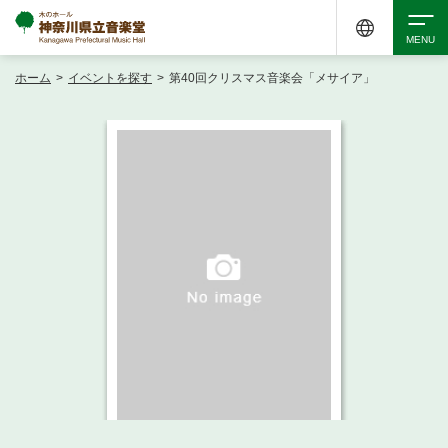
ホーム
>
イベントを探す
>
第40回クリスマス音楽会「メサイア」
検索
アクセシビリティ
チケット購入
交通案内
イベントを探す
・ イベント一覧
ご来場案内
・ イベントカレンダー
・ 館内サービス・アクセシビリティ
施設を借りる