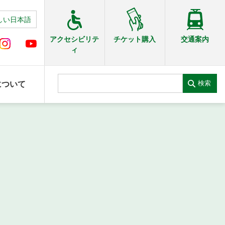
しい日本語
交通案内
アクセシビリテ
チケット購入
ィ
検索
について