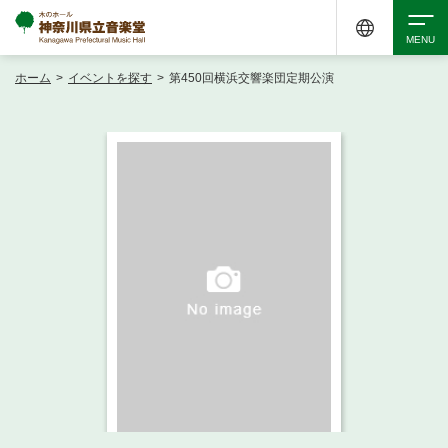
ホーム
>
イベントを探す
>
第450回横浜交響楽団定期公演
検索
アクセシビリティ
チケット購入
交通案内
イベントを探す
・ イベント一覧
ご来場案内
・ イベントカレンダー
・ 館内サービス・アクセシビリティ
施設を借りる