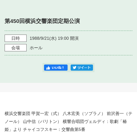
・ フロアマップ
・ 施設を借りる
音楽堂について
・ 交通案内
第450回横浜交響楽団定期公演
・ 空き状況
・ よくある質問
・ 音楽堂のご案内
神奈川県立音楽堂
・ 抽選対象日
日時
1988/9/21
(水)
19:00
開演
SNS
・ フロアマップ
会場
ホール
・ 利用料金
・ 芸術参与
・ 建築見学ツアー
横浜交響楽団 甲賀一宏（式） 八木宏美（ソプラノ） 前沢善一（テ
ノール） 山中信（バリトン） 横響合唱団ヴェルディ：歌劇「椿
姫」より チャイコフスキー：交響曲第5番