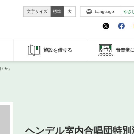
文字サイズ
標準
大
Language
やさ
施設を借りる
音楽堂
調ミサ」
ヘンデル室内合唱団特別