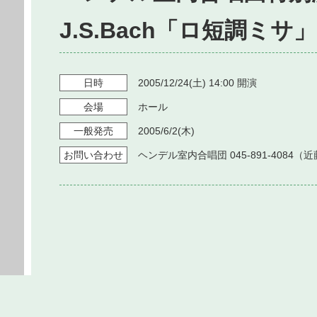
J.S.Bach「ロ短調ミサ」
日時
2005/12/24
(土)
14:00
開演
会場
ホール
一般発売
2005/6/2
(木)
お問い
合わせ
ヘンデル室内合唱団 045-891-4084（