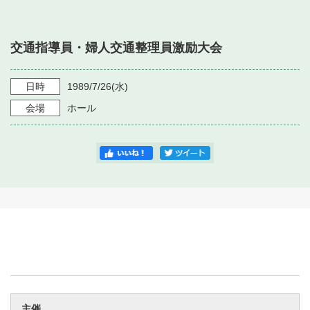
・ フロアマップ
・ 施設を借りる
音楽堂について
・ 交通案内
交通指導員・婦人交通整理員激励大会
・ 空き状況
・ よくある質問
・ 音楽堂のご案内
神奈川県立音楽堂
・ 抽選対象日
日時
1989/7/26
(水)
SNS
・ フロアマップ
会場
ホール
・ 利用料金
・ 芸術参与
・ 建築見学ツアー
主催