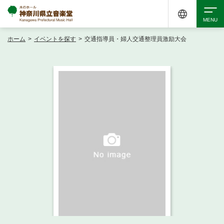
ホーム
>
イベントを探す
>
交通指導員・婦人交通整理員激励大会
検索
アクセシビリティ
チケット購入
交通案内
イベントを探す
・ イベント一覧
ご来場案内
・ イベントカレンダー
・ 館内サービス・アクセシビリティ
施設を借りる