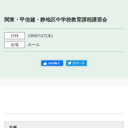
・ フロアマップ
・ 施設を借りる
音楽堂について
・ 交通案内
関東・甲信越・静地区中学校教育課程講習会
・ 空き状況
・ よくある質問
・ 音楽堂のご案内
神奈川県立音楽堂
・ 抽選対象日
日時
1989/7/27
(木)
SNS
・ フロアマップ
会場
ホール
・ 利用料金
・ 芸術参与
・ 建築見学ツアー
主催