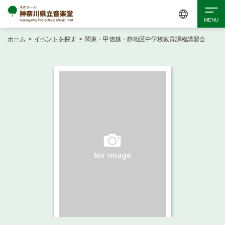
ホーム
>
イベントを探す
>
関東・甲信越・静地区中学校教育課程講習会
検索
アクセシビリティ
チケット購入
交通案内
イベントを探す
・ イベント一覧
ご来場案内
・ イベントカレンダー
・ 館内サービス・アクセシビリティ
施設を借りる